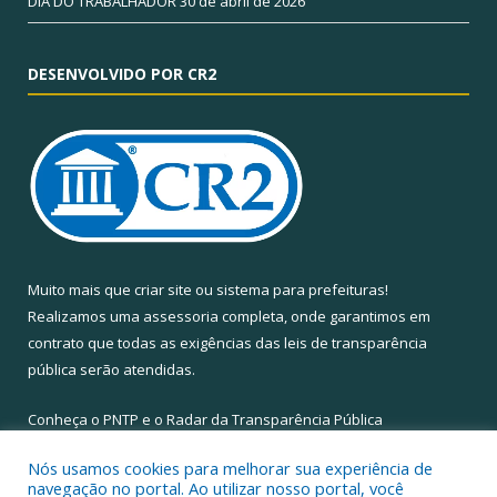
DIA DO TRABALHADOR
30 de abril de 2026
DESENVOLVIDO POR CR2
Muito mais que
criar site
ou
sistema para prefeituras
!
Realizamos uma
assessoria
completa, onde garantimos em
contrato que todas as exigências das
leis de transparência
pública
serão atendidas.
Conheça o
PNTP
e o
Radar da Transparência Pública
Nós usamos cookies para melhorar sua experiência de
navegação no portal. Ao utilizar nosso portal, você