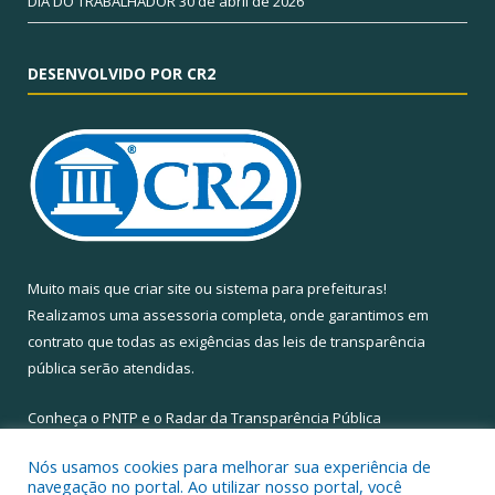
DIA DO TRABALHADOR
30 de abril de 2026
DESENVOLVIDO POR CR2
Muito mais que
criar site
ou
sistema para prefeituras
!
Realizamos uma
assessoria
completa, onde garantimos em
contrato que todas as exigências das
leis de transparência
pública
serão atendidas.
Conheça o
PNTP
e o
Radar da Transparência Pública
Nós usamos cookies para melhorar sua experiência de
navegação no portal. Ao utilizar nosso portal, você