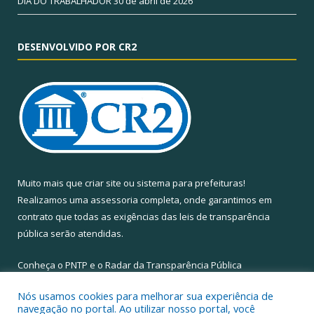
DIA DO TRABALHADOR
30 de abril de 2026
DESENVOLVIDO POR CR2
Muito mais que
criar site
ou
sistema para prefeituras
!
Realizamos uma
assessoria
completa, onde garantimos em
contrato que todas as exigências das
leis de transparência
pública
serão atendidas.
Conheça o
PNTP
e o
Radar da Transparência Pública
Nós usamos cookies para melhorar sua experiência de
navegação no portal. Ao utilizar nosso portal, você