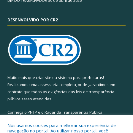
DIA DO TRABALHADOR
30 de abril de 2026
DESENVOLVIDO POR CR2
Muito mais que
criar site
ou
sistema para prefeituras
!
Realizamos uma
assessoria
completa, onde garantimos em
contrato que todas as exigências das
leis de transparência
pública
serão atendidas.
Conheça o
PNTP
e o
Radar da Transparência Pública
Nós usamos cookies para melhorar sua experiência de
navegação no portal. Ao utilizar nosso portal, você