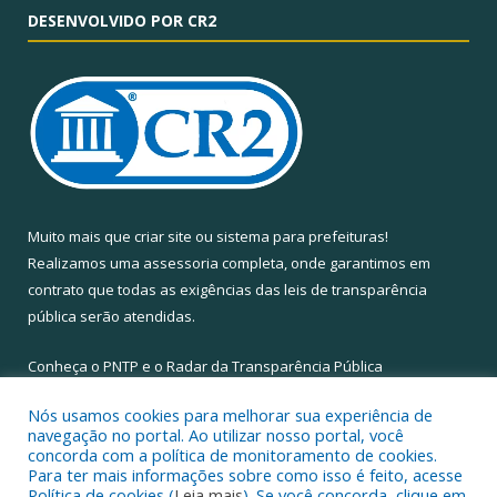
DESENVOLVIDO POR CR2
Muito mais que
criar site
ou
sistema para prefeituras
!
Realizamos uma
assessoria
completa, onde garantimos em
contrato que todas as exigências das
leis de transparência
pública
serão atendidas.
Conheça o
PNTP
e o
Radar da Transparência Pública
Nós usamos cookies para melhorar sua experiência de
navegação no portal. Ao utilizar nosso portal, você
concorda com a política de monitoramento de cookies.
Para ter mais informações sobre como isso é feito, acesse
Todos os direitos reservados a Câmara Municipal de Santa Maria
Política de cookies (
Leia mais
). Se você concorda, clique em