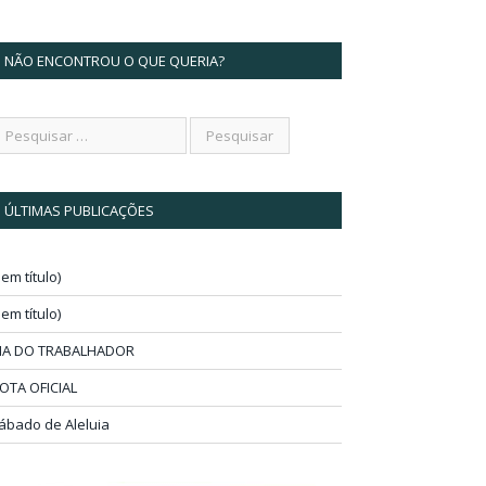
NÃO ENCONTROU O QUE QUERIA?
ÚLTIMAS PUBLICAÇÕES
sem título)
sem título)
IA DO TRABALHADOR
OTA OFICIAL
ábado de Aleluia