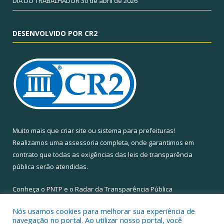
DIA DO TRABALHADOR
30 de abril de 2026
DESENVOLVIDO POR CR2
Muito mais que
criar site
ou
sistema para prefeituras
!
Realizamos uma
assessoria
completa, onde garantimos em
contrato que todas as exigências das
leis de transparência
pública
serão atendidas.
Conheça o
PNTP
e o
Radar da Transparência Pública
Nós usamos cookies para melhorar sua experiência de
navegação no portal. Ao utilizar nosso portal, você