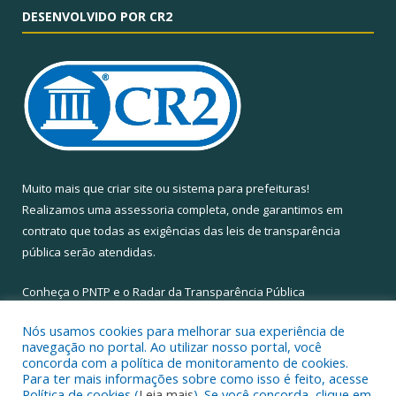
DESENVOLVIDO POR CR2
Muito mais que
criar site
ou
sistema para prefeituras
!
Realizamos uma
assessoria
completa, onde garantimos em
contrato que todas as exigências das
leis de transparência
pública
serão atendidas.
Conheça o
PNTP
e o
Radar da Transparência Pública
Nós usamos cookies para melhorar sua experiência de
navegação no portal. Ao utilizar nosso portal, você
concorda com a política de monitoramento de cookies.
Para ter mais informações sobre como isso é feito, acesse
Todos os direitos reservados a Câmara Municipal de Santa Maria
Política de cookies (
Leia mais
). Se você concorda, clique em