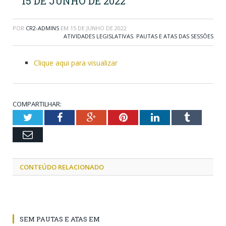
15 DE JUNHO DE 2022
POR
CR2-ADMIN5
EM
15 DE JUNHO DE 2022
ATIVIDADES LEGISLATIVAS
,
PAUTAS E ATAS DAS SESSÕES
Clique aqui para visualizar
COMPARTILHAR:
Twitter
Facebook
Google+
Pinterest
LinkedIn
Tumblr
Email
CONTEÚDO RELACIONADO
SEM PAUTAS E ATAS EM