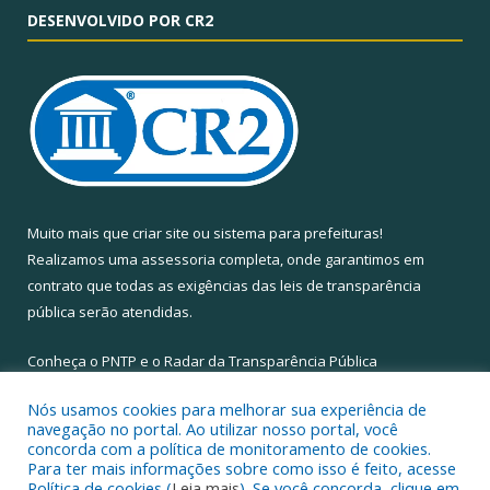
DESENVOLVIDO POR CR2
Muito mais que
criar site
ou
sistema para prefeituras
!
Realizamos uma
assessoria
completa, onde garantimos em
contrato que todas as exigências das
leis de transparência
pública
serão atendidas.
Conheça o
PNTP
e o
Radar da Transparência Pública
Nós usamos cookies para melhorar sua experiência de
navegação no portal. Ao utilizar nosso portal, você
concorda com a política de monitoramento de cookies.
Para ter mais informações sobre como isso é feito, acesse
Todos os direitos reservados a Câmara Municipal de Santa Maria
Política de cookies (
Leia mais
). Se você concorda, clique em