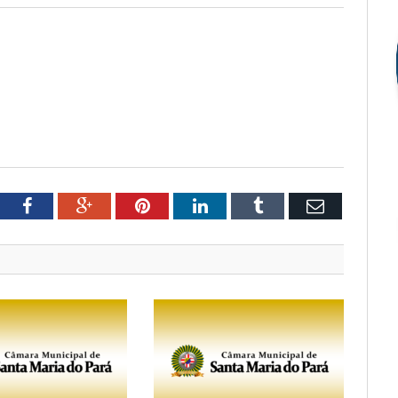
tter
Facebook
Google+
Pinterest
LinkedIn
Tumblr
Email