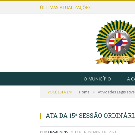
ÚLTIMAS ATUALIZAÇÕES:
O MUNICÍPIO
A 
»
VOCÊ ESTÁ EM:
Home
Atividades Legislativa
ATA DA 15ª SESSÃO ORDINÁRI
POR
CR2-ADMIN5
EM
17 DE NOVEMBRO DE 2021