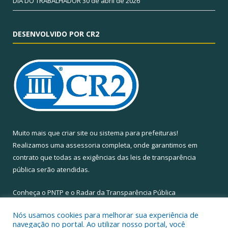
DIA DO TRABALHADOR
30 de abril de 2026
DESENVOLVIDO POR CR2
Muito mais que
criar site
ou
sistema para prefeituras
!
Realizamos uma
assessoria
completa, onde garantimos em
contrato que todas as exigências das
leis de transparência
pública
serão atendidas.
Conheça o
PNTP
e o
Radar da Transparência Pública
Nós usamos cookies para melhorar sua experiência de
navegação no portal. Ao utilizar nosso portal, você