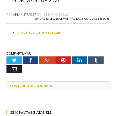
19 DE MAIO DE 2021
POR
ADMINISTRADOR
EM
19 DE MAIO DE 2021
ATIVIDADES LEGISLATIVAS
,
PAUTAS E ATAS DAS SESSÕES
Clique aqui para visualizar
COMPARTILHAR:
Twitter
Facebook
Google+
Pinterest
LinkedIn
Tumblr
Email
CONTEÚDO RELACIONADO
SEM PAUTAS E ATAS EM