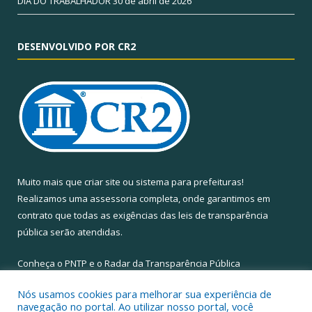
DIA DO TRABALHADOR
30 de abril de 2026
DESENVOLVIDO POR CR2
Muito mais que
criar site
ou
sistema para prefeituras
!
Realizamos uma
assessoria
completa, onde garantimos em
contrato que todas as exigências das
leis de transparência
pública
serão atendidas.
Conheça o
PNTP
e o
Radar da Transparência Pública
Nós usamos cookies para melhorar sua experiência de
navegação no portal. Ao utilizar nosso portal, você