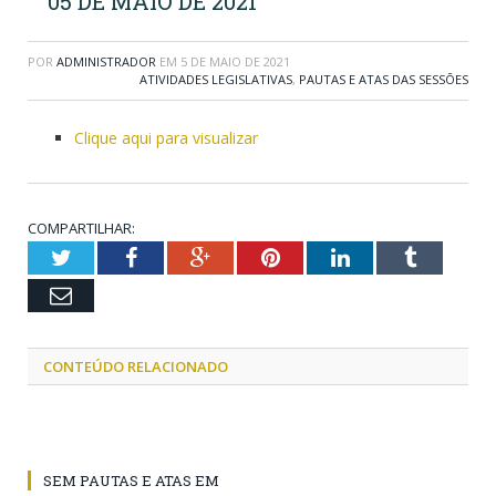
05 DE MAIO DE 2021
POR
ADMINISTRADOR
EM
5 DE MAIO DE 2021
ATIVIDADES LEGISLATIVAS
,
PAUTAS E ATAS DAS SESSÕES
Clique aqui para visualizar
COMPARTILHAR:
Twitter
Facebook
Google+
Pinterest
LinkedIn
Tumblr
Email
CONTEÚDO RELACIONADO
SEM PAUTAS E ATAS EM