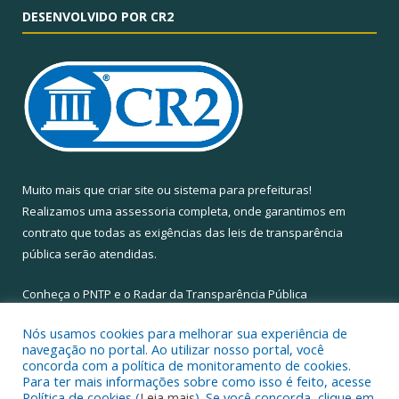
DESENVOLVIDO POR CR2
Muito mais que
criar site
ou
sistema para prefeituras
!
Realizamos uma
assessoria
completa, onde garantimos em
contrato que todas as exigências das
leis de transparência
pública
serão atendidas.
Conheça o
PNTP
e o
Radar da Transparência Pública
Nós usamos cookies para melhorar sua experiência de
navegação no portal. Ao utilizar nosso portal, você
concorda com a política de monitoramento de cookies.
Para ter mais informações sobre como isso é feito, acesse
Todos os direitos reservados a Câmara Municipal de Santa Maria
Política de cookies (
Leia mais
). Se você concorda, clique em