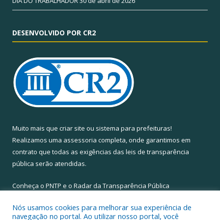
DIA DO TRABALHADOR
30 de abril de 2026
DESENVOLVIDO POR CR2
Muito mais que
criar site
ou
sistema para prefeituras
!
Realizamos uma
assessoria
completa, onde garantimos em
contrato que todas as exigências das
leis de transparência
pública
serão atendidas.
Conheça o
PNTP
e o
Radar da Transparência Pública
Nós usamos cookies para melhorar sua experiência de
navegação no portal. Ao utilizar nosso portal, você