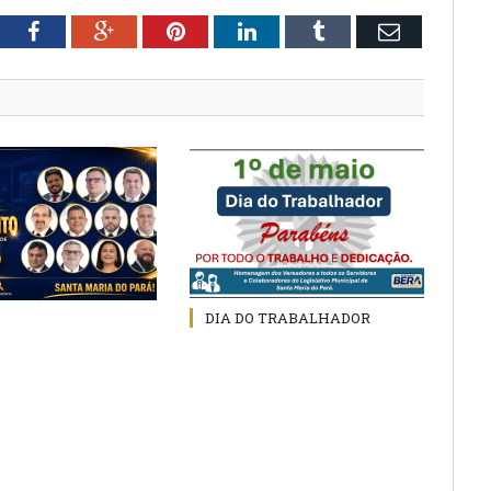
tter
Facebook
Google+
Pinterest
LinkedIn
Tumblr
Email
DIA DO TRABALHADOR