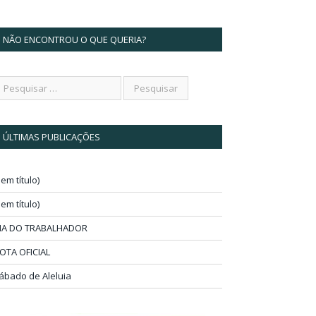
NÃO ENCONTROU O QUE QUERIA?
ÚLTIMAS PUBLICAÇÕES
sem título)
sem título)
IA DO TRABALHADOR
OTA OFICIAL
ábado de Aleluia