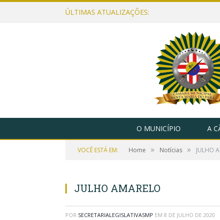
ÚLTIMAS ATUALIZAÇÕES:
O MUNICÍPIO
A 
»
»
VOCÊ ESTÁ EM:
Home
Notícias
JULHO 
JULHO AMARELO
POR
SECRETARIALEGISLATIVASMP
EM
8 DE JULHO DE 2020