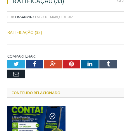
RATIFICAÇÃO (33)
0
POR
CR2-ADMIN3
EM
23 DE MARÇO DE 2023
RATIFICAÇÃO (33)
COMPARTILHAR:
Twitter
Facebook
Google+
Pinterest
LinkedIn
Tumblr
Email
CONTEÚDO RELACIONADO