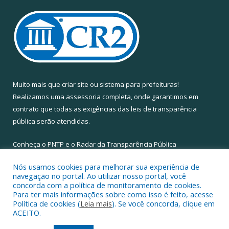
Muito mais que
criar site
ou
sistema para prefeituras
!
Realizamos uma
assessoria
completa, onde garantimos em
contrato que todas as exigências das
leis de transparência
pública
serão atendidas.
Conheça o
PNTP
e o
Radar da Transparência Pública
Nós usamos cookies para melhorar sua experiência de
navegação no portal. Ao utilizar nosso portal, você
concorda com a política de monitoramento de cookies.
Para ter mais informações sobre como isso é feito, acesse
Todos os direitos reservados a Câmara Municipal de Santa Maria
Política de cookies (
Leia mais
). Se você concorda, clique em
do Pará.
ACEITO.