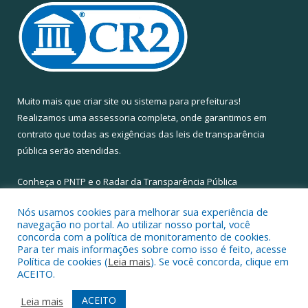
Muito mais que
criar site
ou
sistema para prefeituras
!
Realizamos uma
assessoria
completa, onde garantimos em
contrato que todas as exigências das
leis de transparência
pública
serão atendidas.
Conheça o
PNTP
e o
Radar da Transparência Pública
Nós usamos cookies para melhorar sua experiência de
navegação no portal. Ao utilizar nosso portal, você
concorda com a política de monitoramento de cookies.
Para ter mais informações sobre como isso é feito, acesse
Todos os direitos reservados a Câmara Municipal de Santa Maria
Política de cookies (
Leia mais
). Se você concorda, clique em
do Pará.
ACEITO.
Mapa do Site
Acessar Área Administrativa
ACEITO
Leia mais