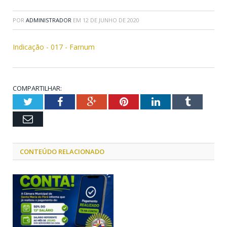
POR
ADMINISTRADOR
EM
12 DE JUNHO DE 2020
Indicação - 017 - Farnum
COMPARTILHAR:
Twitter
Facebook
Google+
Pinterest
LinkedIn
Tumblr
Email
CONTEÚDO RELACIONADO