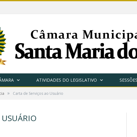
CÂMARA
ATIVIDADES DO LEGISLATIVO
SESSÕE
»
cia
Carta de Serviços ao Usuário
O USUÁRIO