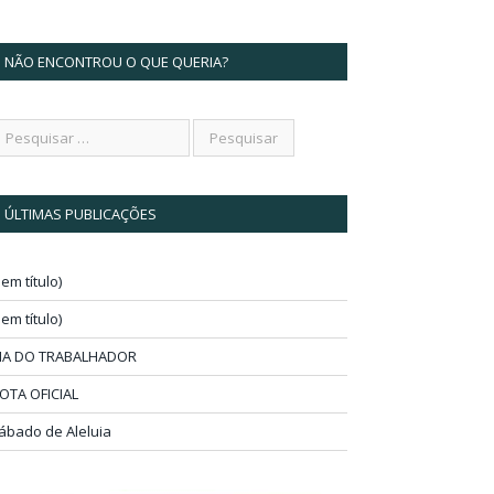
NÃO ENCONTROU O QUE QUERIA?
ÚLTIMAS PUBLICAÇÕES
sem título)
sem título)
IA DO TRABALHADOR
OTA OFICIAL
ábado de Aleluia